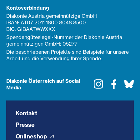
Kontoverbindung
Diakonie Austria gemeinnützige GmbH
IBAN: AT07 2011 1800 8048 8500
BIC: GIBAATWWXXX
Spendengütesiegel-Nummer der Diakonie Austria
gemeinnützigen GmbH: 05277
Die beschriebenen Projekte sind Beispiele für unsere
Arbeit und die Verwendung Ihrer Spende.
Diakonie Österreich auf Social
Instagram
Faceboo
Bl
Media
Kontakt
Presse
Onlineshop