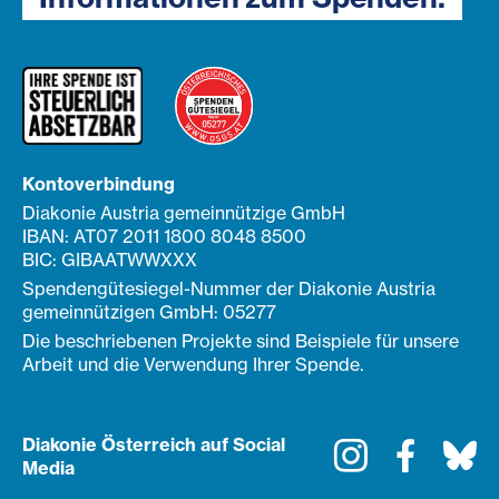
Kontoverbindung
Diakonie Austria gemeinnützige GmbH
IBAN: AT07 2011 1800 8048 8500
BIC: GIBAATWWXXX
Spendengütesiegel-Nummer der Diakonie Austria
gemeinnützigen GmbH: 05277
Die beschriebenen Projekte sind Beispiele für unsere
Arbeit und die Verwendung Ihrer Spende.
Diakonie Österreich auf Social
Instagram
Faceboo
Bl
Media