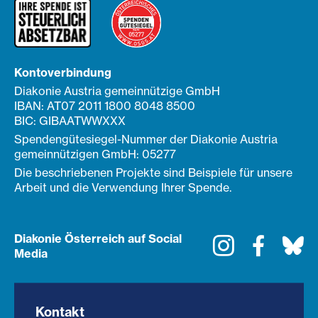
Kontoverbindung
Diakonie Austria gemeinnützige GmbH
IBAN: AT07 2011 1800 8048 8500
BIC: GIBAATWWXXX
Spendengütesiegel-Nummer der Diakonie Austria
gemeinnützigen GmbH: 05277
Die beschriebenen Projekte sind Beispiele für unsere
Arbeit und die Verwendung Ihrer Spende.
Diakonie Österreich auf Social
Instagram
Faceboo
Bl
Media
Kontakt