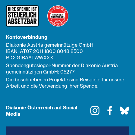
Kontoverbindung
Diakonie Austria gemeinnützige GmbH
IBAN: AT07 2011 1800 8048 8500
BIC: GIBAATWWXXX
Spendengütesiegel-Nummer der Diakonie Austria
gemeinnützigen GmbH: 05277
Die beschriebenen Projekte sind Beispiele für unsere
Arbeit und die Verwendung Ihrer Spende.
Diakonie Österreich auf Social
Instagram
Faceboo
Bl
Media