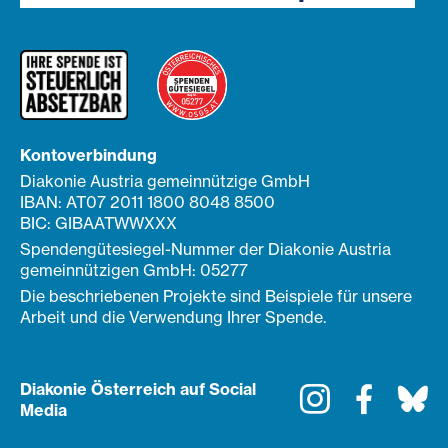
Kontoverbindung
Diakonie Austria gemeinnützige GmbH
IBAN: AT07 2011 1800 8048 8500
BIC: GIBAATWWXXX
Spendengütesiegel-Nummer der Diakonie Austria
gemeinnützigen GmbH: 05277
Die beschriebenen Projekte sind Beispiele für unsere
Arbeit und die Verwendung Ihrer Spende.
Diakonie Österreich auf Social
Instagram
Faceboo
Bl
Media