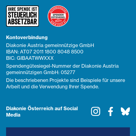
Kontoverbindung
Diakonie Austria gemeinnützige GmbH
IBAN: AT07 2011 1800 8048 8500
BIC: GIBAATWWXXX
Spendengütesiegel-Nummer der Diakonie Austria
gemeinnützigen GmbH: 05277
Die beschriebenen Projekte sind Beispiele für unsere
Arbeit und die Verwendung Ihrer Spende.
Diakonie Österreich auf Social
Instagram
Faceboo
Bl
Media