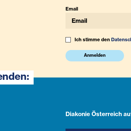
Email
Ich stimme den
Datensc
Anmelden
enden:
Diakonie Österreich au