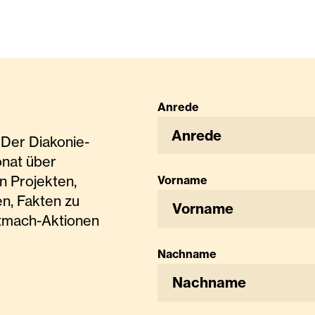
Anrede
Anrede
Der Diakonie-
onat über
n Projekten,
Vorname
n, Fakten zu
tmach-Aktionen
Nachname