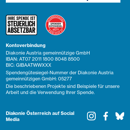
Kontoverbindung
Diakonie Austria gemeinnützige GmbH
IBAN: AT07 2011 1800 8048 8500
BIC: GIBAATWWXXX
Spendengütesiegel-Nummer der Diakonie Austria
gemeinnützigen GmbH: 05277
Die beschriebenen Projekte sind Beispiele für unsere
Arbeit und die Verwendung Ihrer Spende.
Diakonie Österreich auf Social
Instagram
Faceboo
Bl
Media