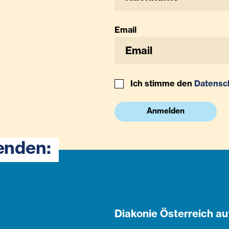
Email
Ich stimme den
Datensc
Anmelden
enden:
Diakonie Österreich au