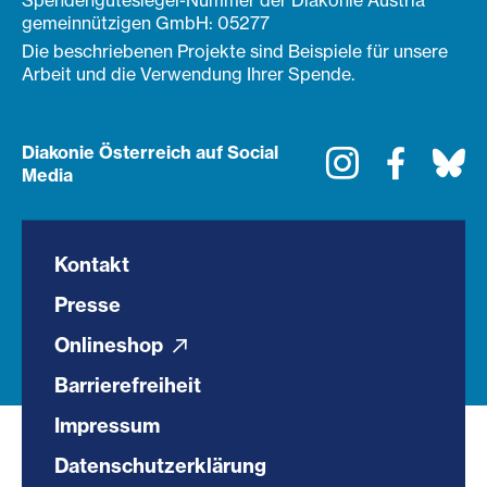
Spendengütesiegel-Nummer der Diakonie Austria
gemeinnützigen GmbH: 05277
Die beschriebenen Projekte sind Beispiele für unsere
Arbeit und die Verwendung Ihrer Spende.
Diakonie Österreich auf Social
Instagram
Faceboo
Bl
Media
Kontakt
Presse
Onlineshop
Barrierefreiheit
Impressum
Datenschutzerklärung