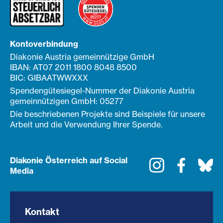
Kontoverbindung
Diakonie Austria gemeinnützige GmbH
IBAN: AT07 2011 1800 8048 8500
BIC: GIBAATWWXXX
Spendengütesiegel-Nummer der Diakonie Austria
gemeinnützigen GmbH: 05277
Die beschriebenen Projekte sind Beispiele für unsere
Arbeit und die Verwendung Ihrer Spende.
Diakonie Österreich auf Social
Instagram
Faceboo
Bl
Media
Kontakt