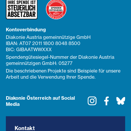
Kontoverbindung
Diakonie Austria gemeinnützige GmbH
IBAN: AT07 2011 1800 8048 8500
BIC: GIBAATWWXXX
Spendengütesiegel-Nummer der Diakonie Austria
gemeinnützigen GmbH: 05277
Die beschriebenen Projekte sind Beispiele für unsere
Arbeit und die Verwendung Ihrer Spende.
Diakonie Österreich auf Social
Instagram
Faceboo
Bl
Media
Kontakt