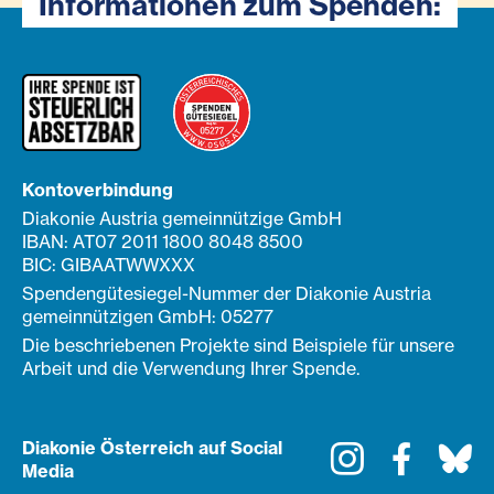
Informationen zum Spenden:
Kontoverbindung
Diakonie Austria gemeinnützige GmbH
IBAN: AT07 2011 1800 8048 8500
BIC: GIBAATWWXXX
Spendengütesiegel-Nummer der Diakonie Austria
gemeinnützigen GmbH: 05277
Die beschriebenen Projekte sind Beispiele für unsere
Arbeit und die Verwendung Ihrer Spende.
Diakonie Österreich auf Social
Instagram
Faceboo
Bl
Media