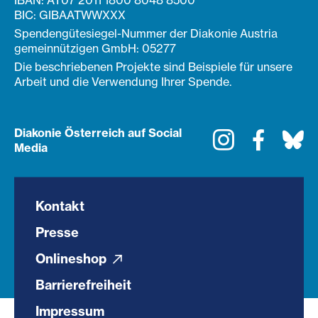
IBAN: AT07 2011 1800 8048 8500
BIC: GIBAATWWXXX
Spendengütesiegel-Nummer der Diakonie Austria
gemeinnützigen GmbH: 05277
Die beschriebenen Projekte sind Beispiele für unsere
Arbeit und die Verwendung Ihrer Spende.
Diakonie Österreich auf Social
Instagram
Faceboo
Bl
Media
Kontakt
Presse
Onlineshop
Barrierefreiheit
Impressum