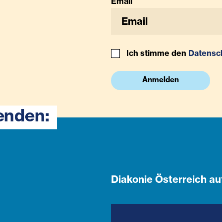
Email
Ich stimme den
Datensc
Anmelden
enden:
Diakonie Österreich au