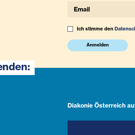
Ich stimme den
Datensc
Anmelden
enden:
Diakonie Österreich au