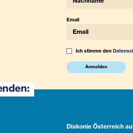
Email
Ich stimme den
Datensc
Anmelden
enden:
Diakonie Österreich au