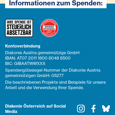
Informationen zum Spenden:
Kontoverbindung
Diakonie Austria gemeinnützige GmbH
IBAN: AT07 2011 1800 8048 8500
BIC: GIBAATWWXXX
Spendengütesiegel-Nummer der Diakonie Austria
gemeinnützigen GmbH: 05277
Die beschriebenen Projekte sind Beispiele für unsere
Arbeit und die Verwendung Ihrer Spende.
Diakonie Österreich auf Social
Instagram
Faceboo
Bl
Media