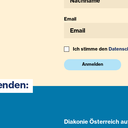
Email
Ich stimme den
Datensc
Anmelden
enden:
Diakonie Österreich au