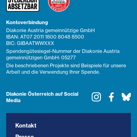
Kontoverbindung
Diakonie Austria gemeinnützige GmbH
IBAN: AT07 2011 1800 8048 8500
BIC: GIBAATWWXXX
Spendengütesiegel-Nummer der Diakonie Austria
gemeinnützigen GmbH: 05277
Die beschriebenen Projekte sind Beispiele für unsere
Arbeit und die Verwendung Ihrer Spende.
Diakonie Österreich auf Social
Instagram
Faceboo
Bl
Media
Kontakt
Presse