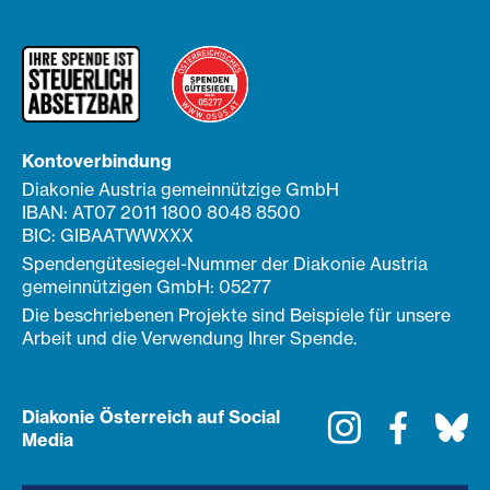
Kontoverbindung
Diakonie Austria gemeinnützige GmbH
IBAN: AT07 2011 1800 8048 8500
BIC: GIBAATWWXXX
Spendengütesiegel-Nummer der Diakonie Austria
gemeinnützigen GmbH: 05277
Die beschriebenen Projekte sind Beispiele für unsere
Arbeit und die Verwendung Ihrer Spende.
Diakonie Österreich auf Social
Instagram
Faceboo
Bl
Media