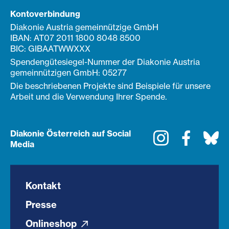
Kontoverbindung
Diakonie Austria gemeinnützige GmbH
IBAN: AT07 2011 1800 8048 8500
BIC: GIBAATWWXXX
Spendengütesiegel-Nummer der Diakonie Austria
gemeinnützigen GmbH: 05277
Die beschriebenen Projekte sind Beispiele für unsere
Arbeit und die Verwendung Ihrer Spende.
Diakonie Österreich auf Social
Instagram
Faceboo
Bl
Media
Kontakt
Presse
Onlineshop