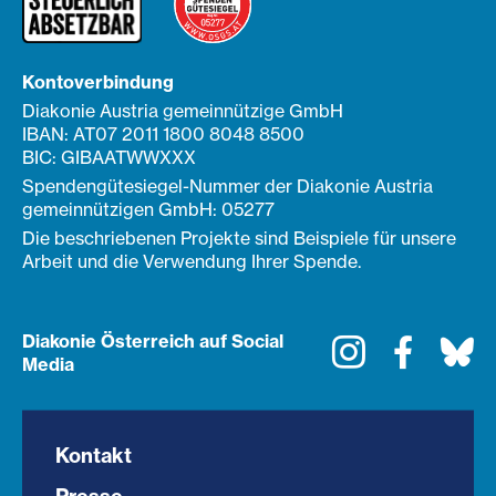
Kontoverbindung
Diakonie Austria gemeinnützige GmbH
IBAN: AT07 2011 1800 8048 8500
BIC: GIBAATWWXXX
Spendengütesiegel-Nummer der Diakonie Austria
gemeinnützigen GmbH: 05277
Die beschriebenen Projekte sind Beispiele für unsere
Arbeit und die Verwendung Ihrer Spende.
Diakonie Österreich auf Social
Instagram
Faceboo
Bl
Media
Kontakt
Presse