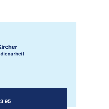
Kircher
dienarbeit
93 95