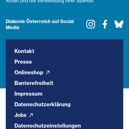
Arbeit und die Verwendung Ihrer Spende.
Diakonie Österreich auf Social
Instagram
Faceboo
Bl
Media
Kontakt
Presse
Onlineshop
Barrierefreiheit
Impressum
Datenschutzerklärung
Jobs
Datenschutzeinstellungen