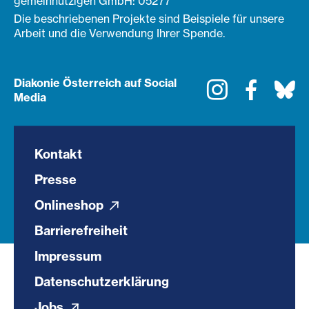
gemeinnützigen GmbH: 05277
Die beschriebenen Projekte sind Beispiele für unsere
Arbeit und die Verwendung Ihrer Spende.
Diakonie Österreich auf Social
Instagram
Faceboo
Bl
Media
Kontakt
Presse
Onlineshop
Barrierefreiheit
Impressum
Datenschutzerklärung
Jobs