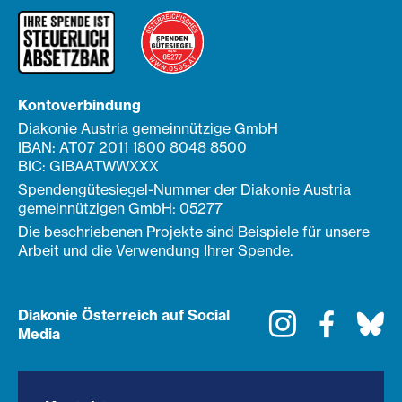
Kontoverbindung
Diakonie Austria gemeinnützige GmbH
IBAN: AT07 2011 1800 8048 8500
BIC: GIBAATWWXXX
Spendengütesiegel-Nummer der Diakonie Austria
gemeinnützigen GmbH: 05277
Die beschriebenen Projekte sind Beispiele für unsere
Arbeit und die Verwendung Ihrer Spende.
Diakonie Österreich auf Social
Instagram
Faceboo
Bl
Media