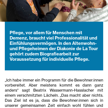
Pflege, vor allem für Menschen mit
Demenz, braucht viel Professionalität und
Einfühlungsvermögen. In den Altenwohn-
und Pflegeheimen der Diakonie de La Tour
gehört zudem Biografiearbeit zur
Voraussetzung für individuelle Pflege.
„Ich habe immer ein Programm für die Bewohner:innen
vorbereitet. Aber meistens kommt es dann ganz
anders“ sagt Beatrix Wassermann-Hasslacher mit
einem verschmitzten Lächeln. „Das macht aber nichts.
Das Ziel ist es ja, dass die Bewohner:innen sich in
unserer gemeinsamen Zeit einfach wohl fühlen und