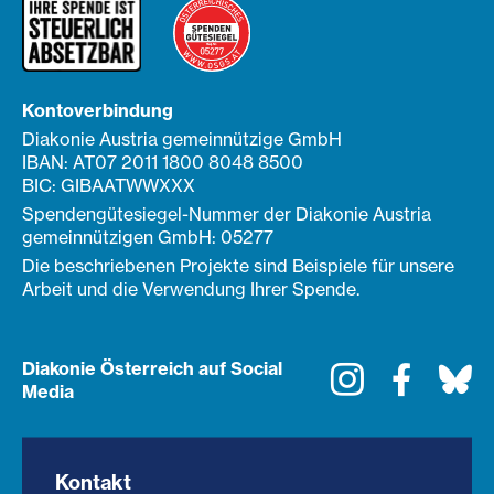
Kontoverbindung
Diakonie Austria gemeinnützige GmbH
IBAN: AT07 2011 1800 8048 8500
BIC: GIBAATWWXXX
Spendengütesiegel-Nummer der Diakonie Austria
gemeinnützigen GmbH: 05277
Die beschriebenen Projekte sind Beispiele für unsere
Arbeit und die Verwendung Ihrer Spende.
Diakonie Österreich auf Social
Instagram
Faceboo
Bl
Media
Kontakt