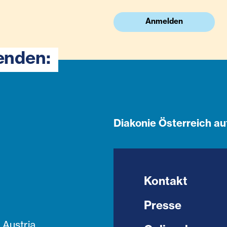
Anmelden
enden:
Diakonie Österreich au
Kontakt
Presse
Austria