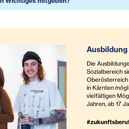
h Wichtiges mitgeben?
Ausbildung 
Die Ausbildunge
Sozialbereich s
Oberösterreich 
in Kärnten mögli
vielfältigen Mög
Jahren, ab 17 J
#zukunftsberu