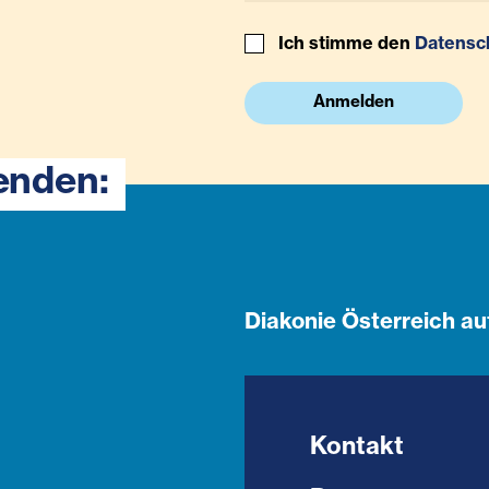
Ich stimme den
Datensc
Anmelden
enden:
Diakonie Österreich au
Kontakt