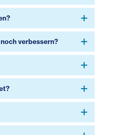
den?
n noch verbessern?
et?