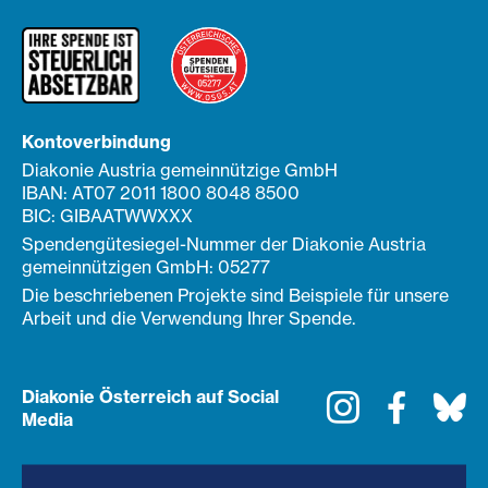
Kontoverbindung
Diakonie Austria gemeinnützige GmbH
IBAN: AT07 2011 1800 8048 8500
BIC: GIBAATWWXXX
Spendengütesiegel-Nummer der Diakonie Austria
gemeinnützigen GmbH: 05277
Die beschriebenen Projekte sind Beispiele für unsere
Arbeit und die Verwendung Ihrer Spende.
Diakonie Österreich auf Social
Instagram
Faceboo
Bl
Media