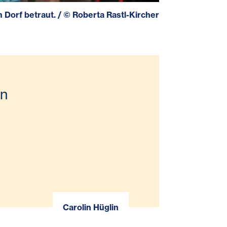
 Dorf betraut.
/
©
Roberta Rastl-Kircher
en
n
Carolin Hüglin