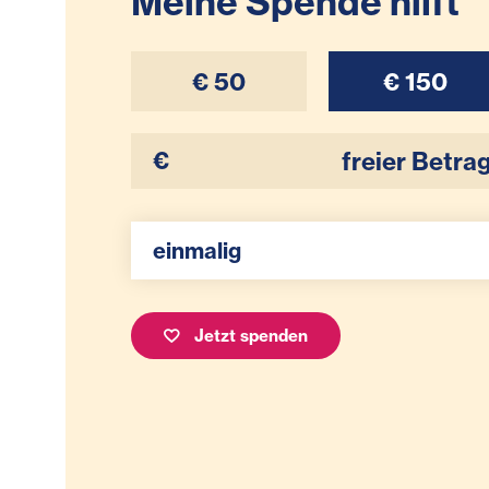
Meine Spende hilft
€ 50
€ 150
Ihr Betrag
Spenden Auswahl
einmalig
Jetzt spenden