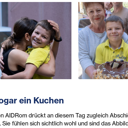
te familie_c_Simon Chambers-ACT Alliance-dew.j
krainekrieg-rumänien-aidrom-geflüchteter junge
ukrainekrieg-rumä
sogar ein Kuchen
von AIDRom drückt an diesem Tag zugleich Absch
ie fühlen sich sichtlich wohl und sind das Abbild 