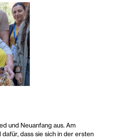
pg
-abschied_c_Simon Chambers-ACT Alliance-dew.j
nien-geflüchtete familie-abschied_c_Simon Cham
ied und Neuanfang aus. Am
dafür, dass sie sich in der ersten