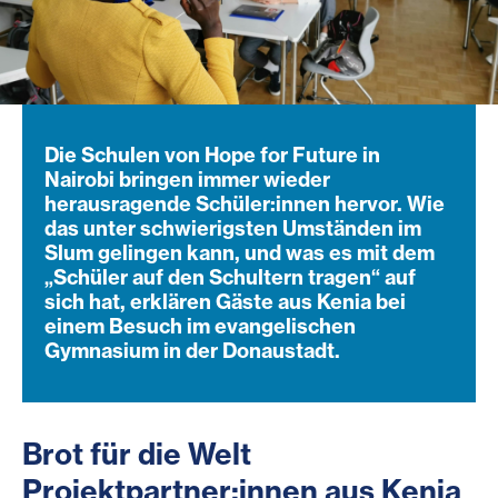
Die Schulen von Hope for Future in
Nairobi bringen immer wieder
herausragende Schüler:innen hervor. Wie
das unter schwierigsten Umständen im
Slum gelingen kann, und was es mit dem
„Schüler auf den Schultern tragen“ auf
sich hat, erklären Gäste aus Kenia bei
einem Besuch im evangelischen
Gymnasium in der Donaustadt.
Brot für die Welt
Projektpartner:innen aus Kenia