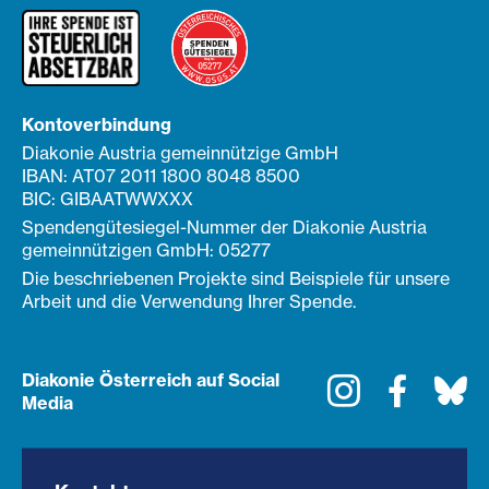
Kontoverbindung
Diakonie Austria gemeinnützige GmbH
IBAN: AT07 2011 1800 8048 8500
BIC: GIBAATWWXXX
Spendengütesiegel-Nummer der Diakonie Austria
gemeinnützigen GmbH: 05277
Die beschriebenen Projekte sind Beispiele für unsere
Arbeit und die Verwendung Ihrer Spende.
Diakonie Österreich auf Social
Instagram
Faceboo
Bl
Media