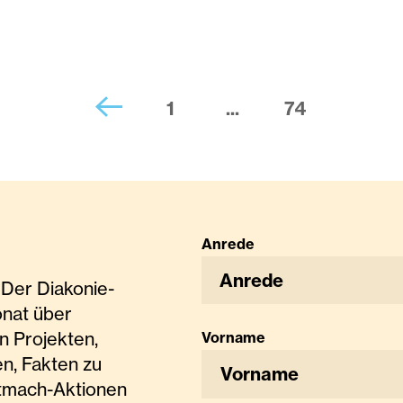
1
...
74
Anrede
Anrede
Der Diakonie-
onat über
n Projekten,
Vorname
n, Fakten zu
tmach-Aktionen