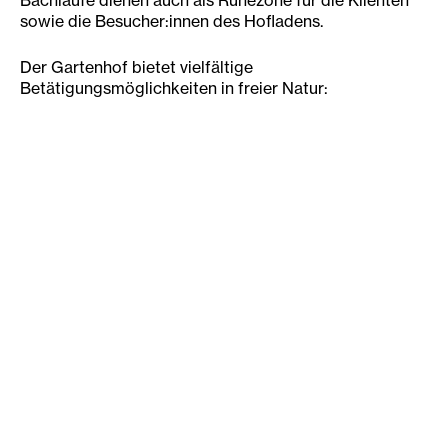
Bachläufe dienen auch als Ruhezone für die Klienten
sowie die Besucher:innen des Hofladens.
Der Gartenhof bietet vielfältige
Betätigungsmöglichkeiten in freier Natur:
Säen, Pflegen, Ernten
Pflanzenkunde
Bodenbearbeitung
Pflanzenaufzucht
Pflege von Kulturen
Ernte
Bearbeitung von Gemüse
Fachgerechte Lagerung
Gemüseverkauf im eigenen Hofladen
Artgerechte Tierhaltung