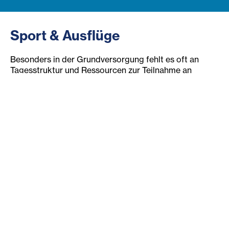
Sport & Ausflüge
Besonders in der Grundversorgung fehlt es oft an
Tagesstruktur und Ressourcen zur Teilnahme an
Vereinssport oder Ausflügen in die örtliche Umgebung.
Das Projekt setzt deswegen regelmäßige
Sportangebote unterschiedlicher Sportarten und
vernetzt interessierte Teilnehmer:innen mit
engagierten ortsansässigen Sportvereinen. Besonders
für Kinder und Familien werden auch Ausflüge in den
örtlichen Nahraum organisiert, um die Umgebung
kennenzulernen und Erholungsmöglichkeiten zu
fördern. Zielgruppe sind v.a. Bewohner:innen von
Grundversorgungseinrichtungen der Diakonie de La
Tour.
Das Projekt „Gemeinsam Bewegen“ ist Teil des
Projekts
Sport verbindet
der Asylkoordination.