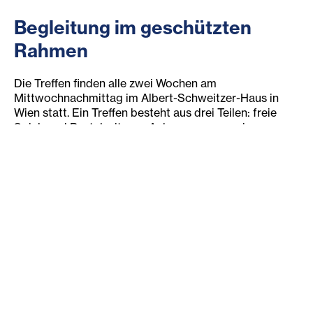
Begleitung im geschützten
Rahmen
Die Treffen finden alle zwei Wochen am
Mittwochnachmittag im Albert-Schweitzer-Haus in
Wien statt. Ein Treffen besteht aus drei Teilen: freie
Spiel- und Bastelzeit zum Ankommen, gemeinsamer
Workshop zu einem bestimmten Thema und einer
Abschlussrunde mit einem festen Ritual.
Im Geschwisterclub schaffen wir einen
geschützten Rahmen, in dem die Kinder:
sich über ihre Lebenssituation austauschen können,
lernen, ihre eigenen Bedürfnisse wahrzunehmen,
ihre Resilienz und Stressbewältigungskompetenz
stärken,
und gemeinsam Spiel-, Bastel- und Workshopzeiten