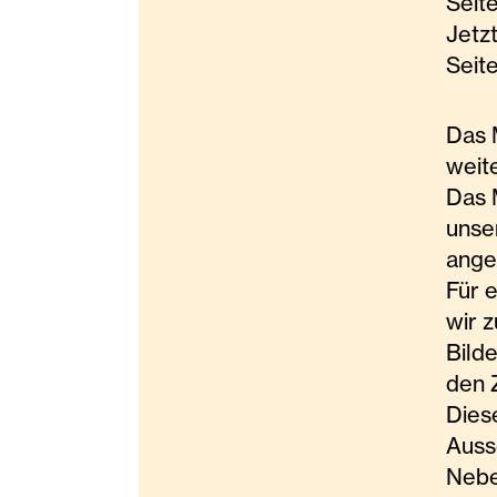
Seit
Jetz
Seit
Das 
weit
Das 
unse
ange
Für 
wir 
Bild
den 
Dies
Auss
Nebe