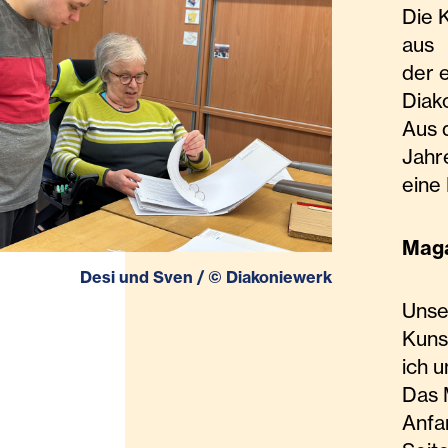
Die 
aus
der 
Diak
Aus 
Jah
eine
Maga
Desi und Sven
/
©
Diakoniewerk
Unse
Kuns
ich u
Das 
Anfa