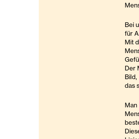
Mens
Bei 
für 
Mit 
Men
Gefü
Der M
Bild,
das 
Man 
Mens
best
Dies