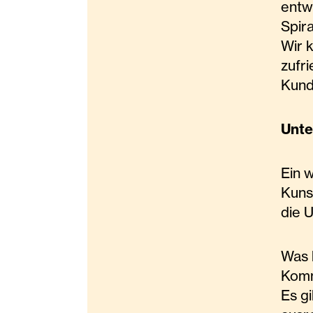
entw
Spir
Wir k
zufr
Kund
Unte
Ein 
Kuns
die 
Was 
Komm
Es gi