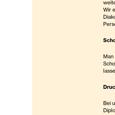
weit
Wir 
Diak
Pers
Sch
Man 
Scho
lass
Dru
Bei 
Dipl