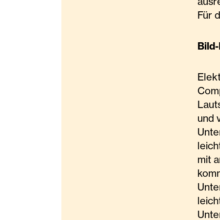
ausr
Für 
Bild
Elek
Comp
Laut
und 
Unte
leic
mit 
komm
Unte
leic
Unte