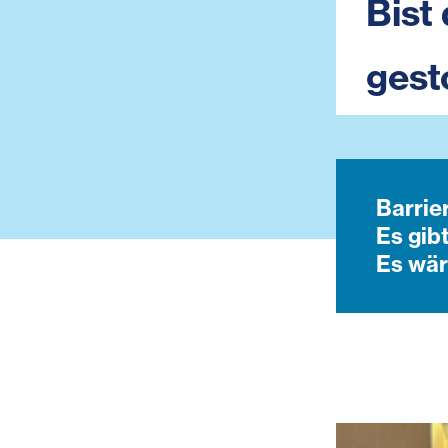
Bist
gest
Barrie
Es gibt
Es wär