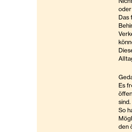
Nicht
oder
Das 
Behi
Verke
könn
Dies
Allta
Geda
Es f
öffen
sind.
So ha
Mögl
den 