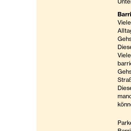
Unte
Barr
Viel
Allt
Gehs
Dies
Viel
barri
Gehs
Stra
Dies
manc
könn
Park
Barr