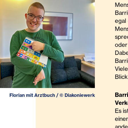
Mens
Barr
egal
Mens
spre
oder
Dabei
Barr
Viele
Blick
Barr
Florian mit Arztbuch
/
©
Diakoniewerk
Verk
Es is
eine
ande