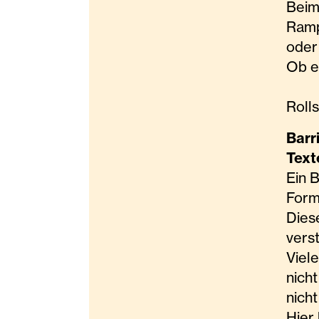
Beim
Ram
oder 
Ob ei
Roll
Barr
Tex
Ein B
Form
Diese
vers
Viel
nich
nicht
Hier