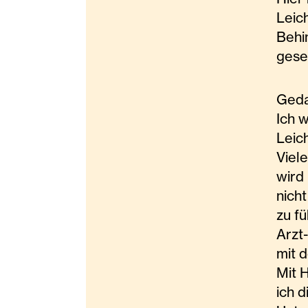
Leic
Behi
gese
Geda
Ich 
Leic
Viel
wir
nich
zu f
Arzt
mit 
Mit 
ich 