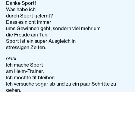
Danke Sport!
Was habe ich
durch Sport gelernt?
Dass es nicht immer
ums Gewinnen geht, sondern viel mehr um
die Freude am Tun.
Sport ist ein super Ausgleich in
stressigen Zeiten.
Gabi
Ich mache Sport
am Heim-Trainer.
Ich möchte fit bleiben.
Ich versuche sogar ab und zu ein paar Schritte zu
gehen.
Damit ich nicht immer im Rollstuhl sitze.
Clara
Mein Sport ist: Treppen steigen statt Lift fahren
und einmal ordentlich durchstrecken.
Das ist genug Sport für ein Stück Schokolade
ohne schlechtes Gewissen.