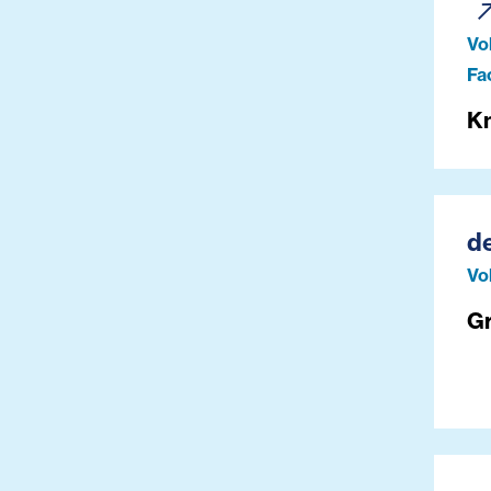
Vo
Fa
Kn
d
Vo
G