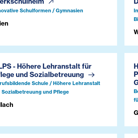
erkschulheim
novative Schulformen / Gymnasien
I
B
ien
W
PS - Höhere Lehranstalt für
H
P
flege und Sozialbetreuung
G
rufsbildende Schule / Höhere Lehranstalt
B
r Sozialbetreuung und Pflege
f
llach
G