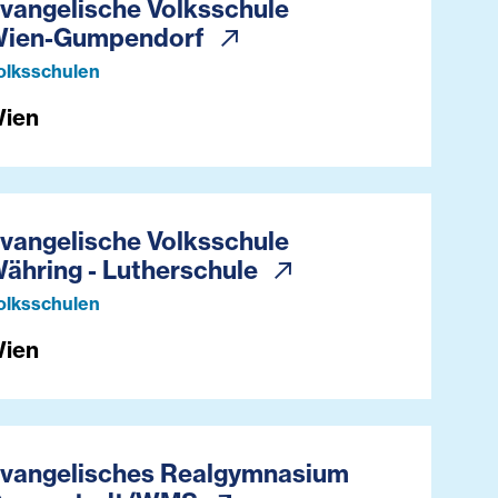
vangelische Volksschule
ien-Gumpendorf
olksschulen
ien
vangelische Volksschule
ähring - Lutherschule
olksschulen
ien
vangelisches Realgymnasium