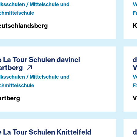
lksschulen / Mittelschule und
V
chmittelschule
F
eutschlandsberg
K
 La Tour Schulen davinci
d
artberg
V
lksschulen / Mittelschule und
V
chmittelschule
F
rtberg
V
 La Tour Schulen Knittelfeld
d