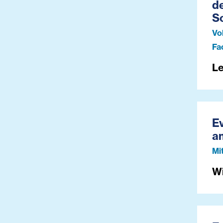
d
S
Vo
Fa
Le
E
a
Mi
W