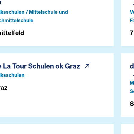
lksschulen / Mittelschule und
V
chmittelschule
F
ittelfeld
7
e La Tour Schulen ok Graz
d
lksschulen
M
raz
S
S