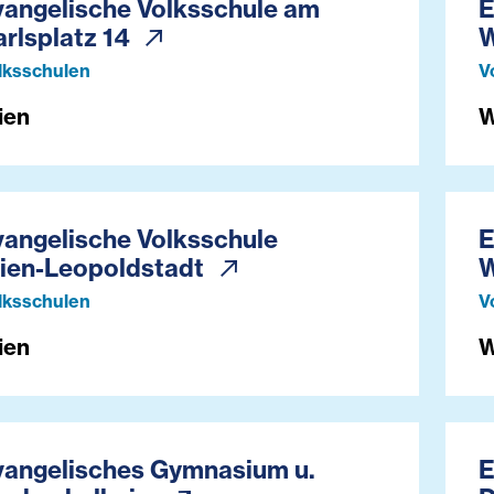
vangelische Volksschule am
E
arlsplatz 14
W
lksschulen
V
ien
W
vangelische Volksschule
E
ien-Leopoldstadt
W
lksschulen
V
ien
W
vangelisches Gymnasium u.
E