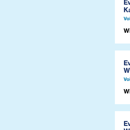
E
K
Vo
W
E
W
Vo
W
E