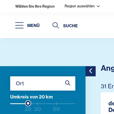
Region auswählen
Wählen Sie Ihre Region
Suche
Suche
MENÜ
Suchen
Ang
Toggle Side
Ort
31 E
Umkreis von
20
km
d
20
30
50
D