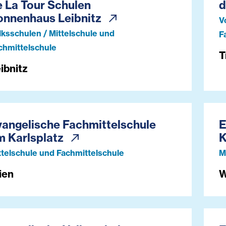
e La Tour Schulen
d
onnenhaus Leibnitz
V
lksschulen / Mittelschule und
F
chmittelschule
T
ibnitz
vangelische Fachmittelschule
E
m Karlsplatz
K
ttelschule und Fachmittelschule
M
ien
W