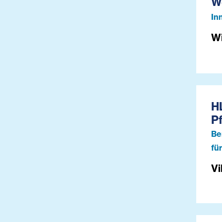
W
In
W
HL
P
Be
fü
Vi