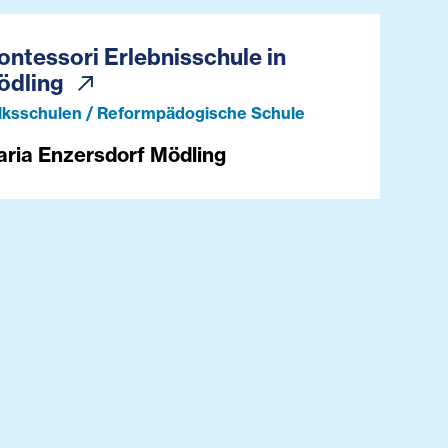
ntessori Erlebnisschule in
ödling
lksschulen / Reformpädogische Schule
ria Enzersdorf Mödling