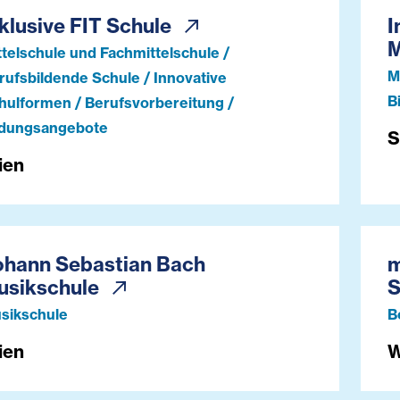
klusive FIT Schule
I
M
ttelschule und Fachmittelschule /
M
rufsbildende Schule / Innovative
B
hulformen / Berufsvorbereitung /
ldungsangebote
S
ien
ohann Sebastian Bach
m
usikschule
S
sikschule
B
ien
W