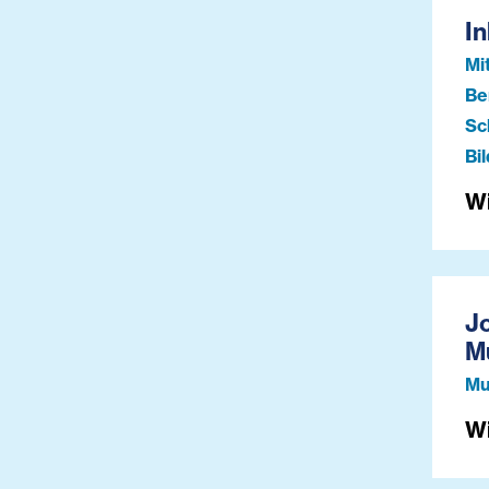
In
Mi
Be
Sc
Bi
W
J
M
Mu
W