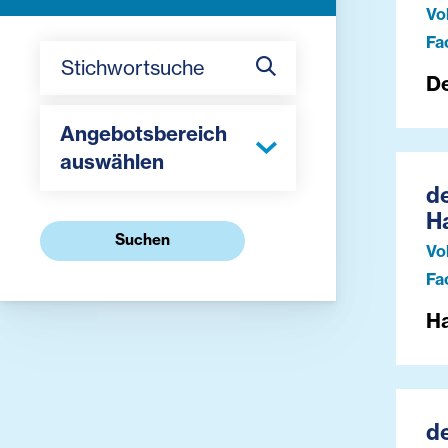
Vo
Fa
Stichwortsuche
D
Angebotsbereich
auswählen
de
H
Suchen
Vo
Fa
Ha
de