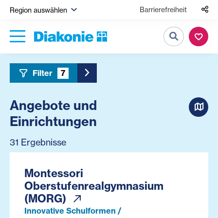
Barrierefreiheit
Region auswählen
Suche
Filter
7
Toggle Sidebar Filter
Angebote und
Einrichtungen
31 Ergebnisse
Montessori
Oberstufenrealgymnasium
(MORG)
Innovative Schulformen /