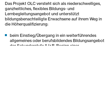
Das Projekt OLC versteht sich als niederschwelliges,
ganzheitliches, flexibles Bildungs- und
Lernbegleitungsangebot und unterstützt
bildungsbenachteiligte Erwachsene auf ihrem Weg in
die Höherqualifizierung:
beim Einstieg/Übergang in ein weiterführendes
allgemeines oder berufsbildendes Bildungsangebot
der Sekundarstufe II (z.B. Beginn einer
Lehrausbildung, Vorbereitung auf
Aufnahmeprüfungen in weiterführende Schulen
bzw. Weiterbildungsangebote)
beim Einstieg/Übergang in ein Bildungsangebot der
Postsekundar- und Tertiärstufe (z. B. Hochschulen,
Universitäten, Werkmeisterschulen)
bei der Absolvierung von mittleren und höheren
Bildungsabschlüssen im zweiten Bildungsweg (z. B.
Pflichtschul- oder Lehrabschluss, Matura)