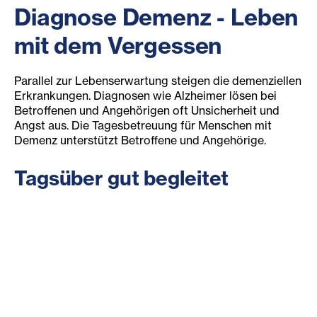
Diagnose Demenz - Leben
mit dem Vergessen
Parallel zur Lebenserwartung steigen die demenziellen
Erkrankungen. Diagnosen wie Alzheimer lösen bei
Betroffenen und Angehörigen oft Unsicherheit und
Angst aus. Die Tagesbetreuung für Menschen mit
Demenz unterstützt Betroffene und Angehörige.
Tagsüber gut begleitet
Die Tagesbetreuung bietet Menschen mit Demenz ein
umfangreiches Programm - einzeln und in der Gruppe,
tageweise oder durchgehend von Montag bis Freitag.
Die Aktivitäten orientieren sich daran, was die
Besucher:innen immer schon gerne gemacht haben:
Erzählrunden über alte Zeiten, Musik oder
Spaziergänge - vieles weckt schöne Erinnerungen!