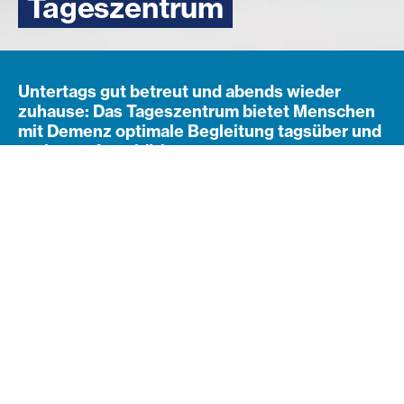
Tageszentrum
Untertags gut betreut und abends wieder
zuhause: Das Tageszentrum bietet Menschen
mit Demenz optimale Begleitung tagsüber und
entlastet Angehörige.
Unsere Tageszentren sind ein Ort der Begegnung,
Gemeinschaft und Lebensfreude. Hier verbringen
Menschen in angenehmer Atmosphäre einen
abwechslungsreichen Tag mit gemeinsamen
Aktivitäten, Bewegung, kreativen Angeboten und
sozialen Kontakten.
Wir fördern Selbstständigkeit und Wohlbefinden und
bieten gleichzeitig Angehörigen Entlastung im Alltag.
Die Betreuung erfolgt durch qualifizierte