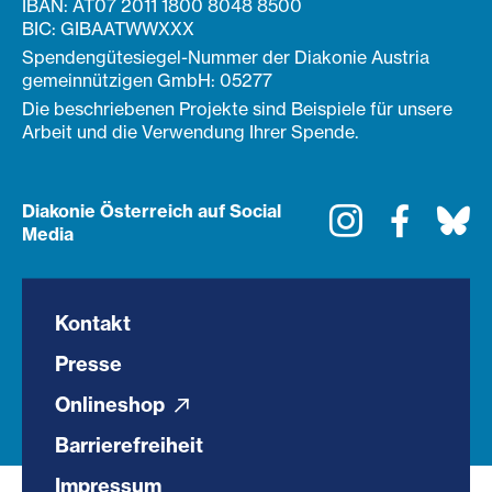
IBAN: AT07 2011 1800 8048 8500
BIC: GIBAATWWXXX
Spendengütesiegel-Nummer der Diakonie Austria
gemeinnützigen GmbH: 05277
Die beschriebenen Projekte sind Beispiele für unsere
Arbeit und die Verwendung Ihrer Spende.
Diakonie Österreich auf Social
Instagram
Faceboo
Bl
Media
Kontakt
Presse
Onlineshop
Barrierefreiheit
Impressum