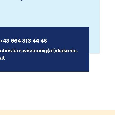
+43 664 813 44 46
christian.wissounig(at)diakonie.
at