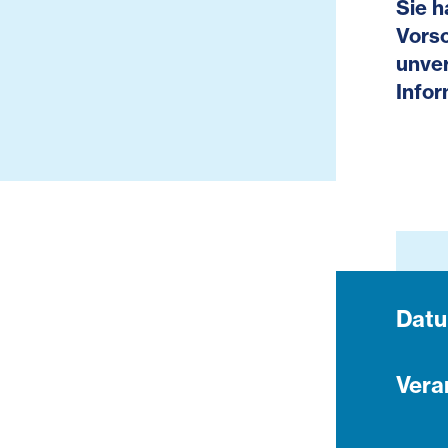
Sie h
Vorso
unver
Infor
Dat
Vera