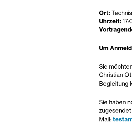
Ort:
Technis
Uhrzeit:
17:0
Vortragend
Um Anmeldu
Sie möchten
Christian O
Begleitung
Sie haben n
zugesendet 
Mail:
testam