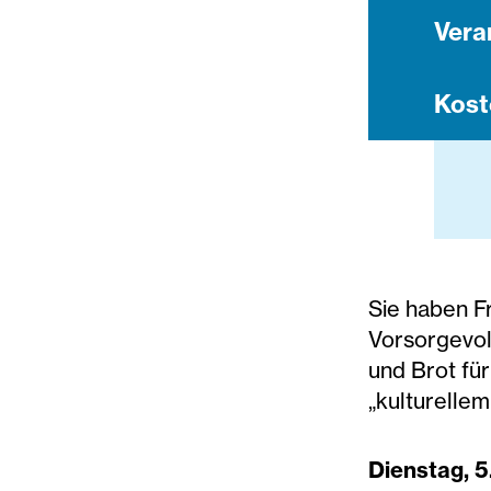
Vera
Kost
Sie haben F
Vorsorgevoll
und Brot fü
„kulturelle
Dienstag, 